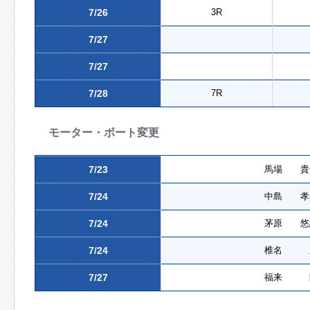
7/26
3R
7/27
7/27
7/28
7R
モーター・ボート変更
7/23
馬場 貴
7/24
中島 孝
7/24
茅原 悠
7/24
椎名 
7/27
福来 