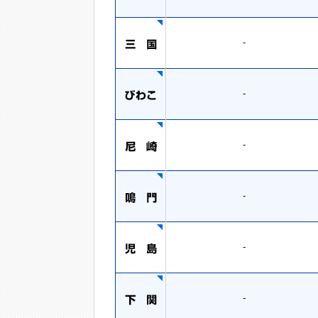
-
-
-
-
-
-