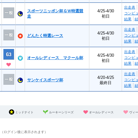
出走表
スポーツニッポン杯ＧＷ特選競
4/25-4/30
コンピ
走
初日
結果
出走表
4/25-4/30
どんたく特選レース
コンピ
初日
結果
出走表
4/25-4/30
オールレディース マクール杯
コンピ
初日
結果
出走表
4/20-4/25
サンケイスポーツ杯
コンピ
最終日
結果
ミッドナイト
ルーキーシリーズ
オールレディース
ヴィ
。（ログイン後に表示されます）