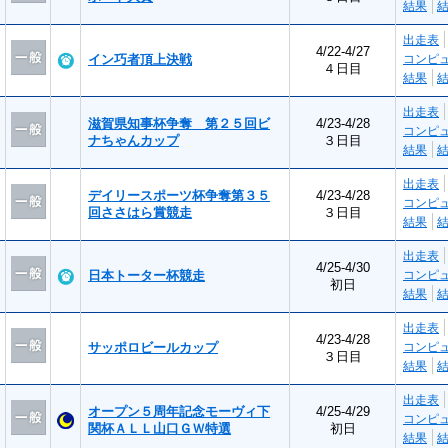
結果
出走表
4/22-4/27
イン巧者頂上決戦
コンピ
４日目
結果
出走表
滋賀県知事杯争奪 第２５回ビ
4/23-4/28
コンピ
ナちゃんカップ
３日目
結果
出走表
デイリースポーツ杯争奪第３５
4/23-4/28
コンピ
回ささはら賞競走
３日目
結果
出走表
4/25-4/30
日本トーター杯競走
コンピ
初日
結果
出走表
4/23-4/28
サッポロビールカップ
コンピ
３日目
結果
出走表
オープン５周年記念モーヴィ下
4/25-4/29
コンピ
関杯ＡＬＬ山口ＧＷ特選
初日
結果