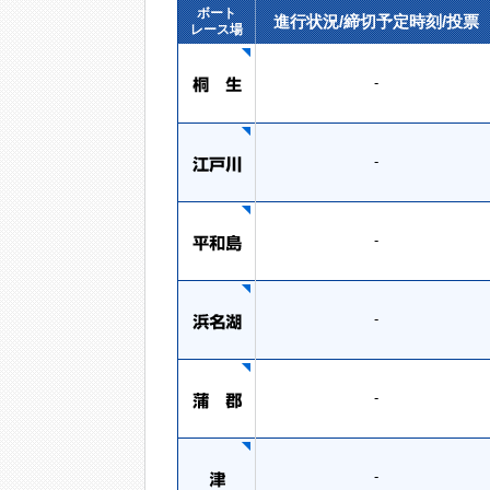
ボート
進行状況/締切予定時刻/投票
レース場
-
-
-
-
-
-