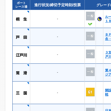
ボート
進行状況/締切予定時刻/投票
グレード
レース場
ル
-
１
Ｂ
-
念
３
-
戸
第
-
ジ
開
-
戦
日