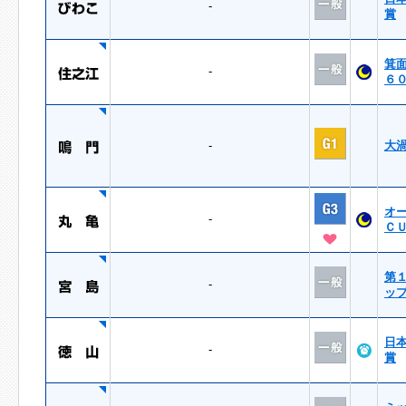
-
賞
箕
-
６
-
大
オ
-
Ｃ
第
-
ッ
日
-
賞