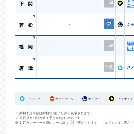
ミ
-
ニ
-
シ
福
-
い
-
さ
モーニング
サマータイム
ナイター
ミッドナイト
締切予定時刻は締切5分前より赤く表示されます。
前日発売の発売終了予定時刻は23:35です。
お好みレーサー出場のレース場は
で表示されます。（ログイン後に表示さ