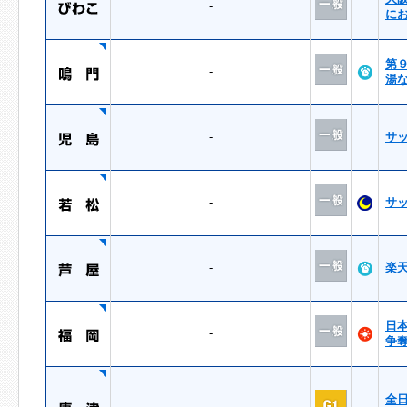
-
に
第
-
湯
-
サ
-
サ
-
楽
日
-
争
全