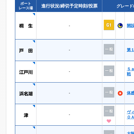
ボート
進行状況/締切予定時刻/投票
グレード
レース場
-
開
-
第
Ｓ
-
戦
-
体
ヴ
-
Ｏ
大