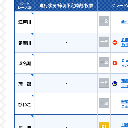
ボート
進行状況/締切予定時刻/投票
グレード
レース場
-
新
多
-
乃
Ｄ
-
ィ
蒲
-
マ
報
-
こ
尼
-