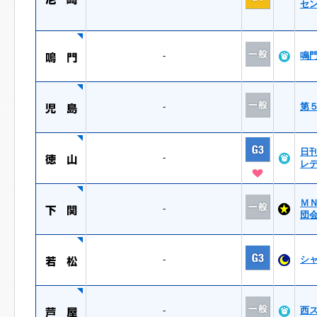
セ
-
鳴
-
第
日
-
レ
Ｍ
-
団
-
シ
-
西