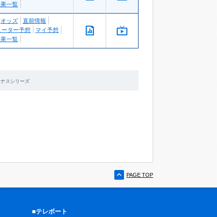
結果一覧
オッズ
直前情報
ューター予想
マイ予想
結果一覧
ーナスシリーズ
PAGE TOP
■テレボート