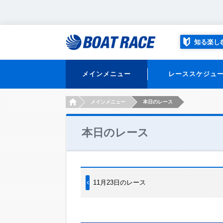
知る楽し
メインメニュー
レーススケジュ
HOME
メインメニュー
本日のレース
本日のレース
11月23日のレース