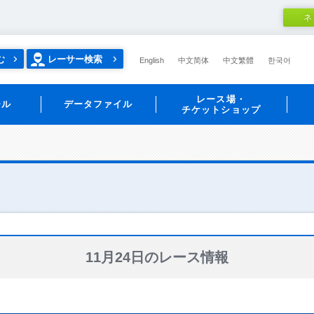
ネ
む
レーサー検索
English
中文简体
中文繁體
한국어
レース場・
ール
データファイル
チケットショップ
11月24日のレース情報