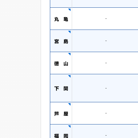
-
-
-
-
-
-