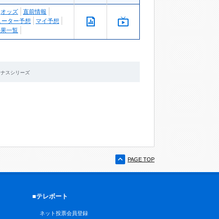
オッズ
直前情報
ューター予想
マイ予想
結果一覧
ーナスシリーズ
PAGE TOP
■テレボート
ネット投票会員登録