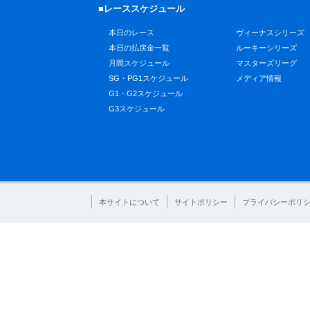
■レーススケジュール
本日のレース
ヴィーナスシリーズ
本日の払戻金一覧
ルーキーシリーズ
月間スケジュール
マスターズリーグ
SG・PG1スケジュール
メディア情報
G1・G2スケジュール
G3スケジュール
本サイトについて
サイトポリシー
プライバシーポリ