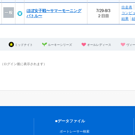
出走表
ほぼ女子戦〜サマーモーニング
7/29-8/3
コンピ
バトル〜
２日目
結果
ミッドナイト
ルーキーシリーズ
オールレディース
ヴィ
。（ログイン後に表示されます）
■データファイル
ボートレーサー検索