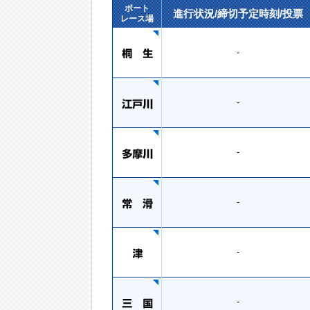
ボート
進行状況/締切予定時刻/投票
レース場
-
-
-
-
-
-