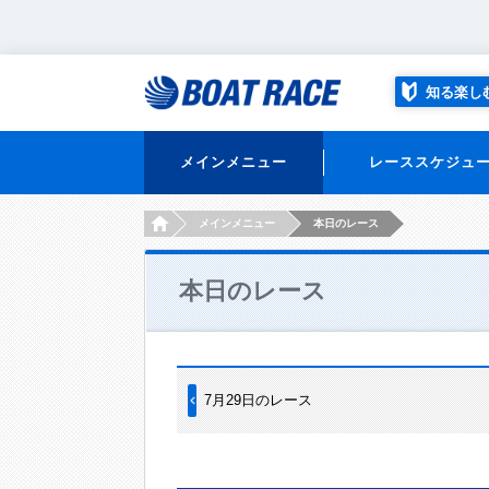
知る楽し
メインメニュー
レーススケジュ
HOME
メインメニュー
本日のレース
本日のレース
7月29日のレース