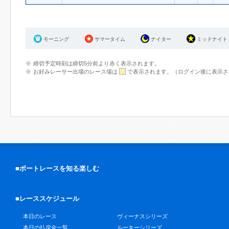
モーニング
サマータイム
ナイター
ミッドナイト
締切予定時刻は締切5分前より赤く表示されます。
お好みレーサー出場のレース場は
で表示されます。（ログイン後に表示さ
■ボートレースを知る楽しむ
■レーススケジュール
本日のレース
ヴィーナスシリーズ
本日の払戻金一覧
ルーキーシリーズ