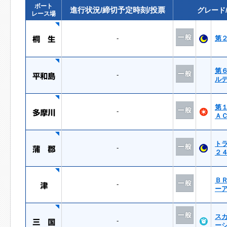
ボート
進行状況/締切予定時刻/投票
グレード
レース場
-
第
第
-
ル
第
-
Ａ
ト
-
２
Ｂ
-
ー
ス
-
ー