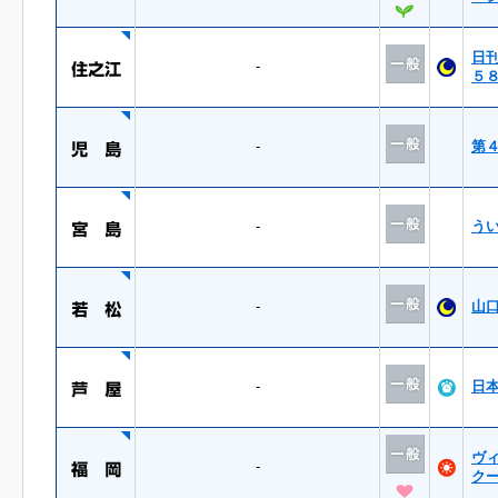
日
-
５
-
第
-
う
-
山
-
日
ヴ
-
ク