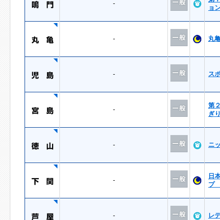
-
ョ
-
丸
-
ス
第
-
ぎ
-
ニ
日
-
プ
-
レ