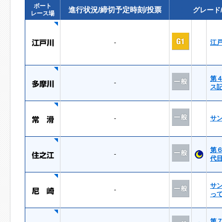
ボート
進行状況/締切予定時刻/投票
グレード
レース場
-
江
第
-
ス
-
サ
第
-
代
サ
-
っ
第