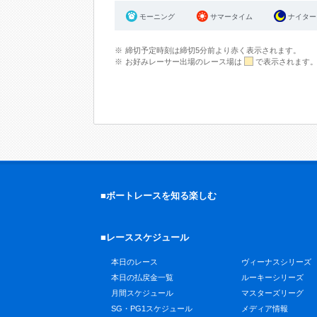
モーニング
サマータイム
ナイター
締切予定時刻は締切5分前より赤く表示されます。
お好みレーサー出場のレース場は
で表示されます
■ボートレースを知る楽しむ
■レーススケジュール
本日のレース
ヴィーナスシリーズ
本日の払戻金一覧
ルーキーシリーズ
月間スケジュール
マスターズリーグ
SG・PG1スケジュール
メディア情報