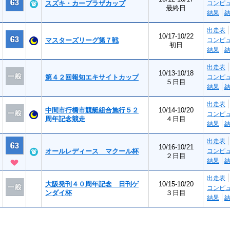
スズキ・カープラザカップ
コンピ
最終日
結果
出走表
10/17-10/22
マスターズリーグ第７戦
コンピ
初日
結果
出走表
10/13-10/18
第４２回報知エキサイトカップ
コンピ
５日目
結果
出走表
中間市行橋市競艇組合施行５２
10/14-10/20
コンピ
周年記念競走
４日目
結果
出走表
10/16-10/21
オールレディース マクール杯
コンピ
２日目
結果
出走表
大阪発刊４０周年記念 日刊ゲ
10/15-10/20
コンピ
ンダイ杯
３日目
結果