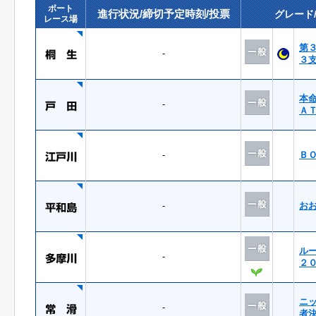
ボート
進行状況/締切予定時刻/投票
グレード
レース場
第
-
３
本
-
Ａ
-
Ｂ
-
お
ル
-
２
ニ
-
者