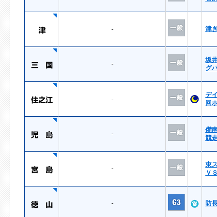
-
津
坂
-
グ
デ
-
回
備
-
競
東
-
Ｖ
-
防