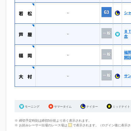
-
シ
Ｂ
-
念
福
-
開
-
サ
モーニング
サマータイム
ナイター
ミッドナイト
締切予定時刻は締切5分前より赤く表示されます。
お好みレーサー出場のレース場は
で表示されます。（ログイン後に表示さ