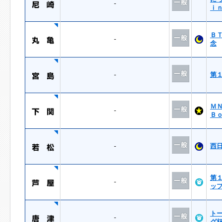
-
ｉ
Ｂ
-
念
-
第
Ｍ
-
Ｂ
-
西
第
-
ッ
ト
-
グ