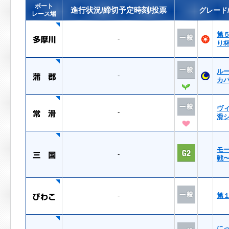
ボート
進行状況/締切予定時刻/投票
グレード
レース場
第
-
り
ル
-
カ
ヴ
-
滑
モ
-
戦
-
第
に