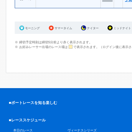
モーニング
サマータイム
ナイター
ミッドナイト
締切予定時刻は締切5分前より赤く表示されます。
お好みレーサー出場のレース場は
で表示されます。（ログイン後に表示さ
■ボートレースを知る楽しむ
■レーススケジュール
本日のレース
ヴィーナスシリーズ