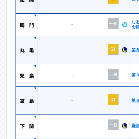
な
-
念
-
第
-
第
-
第
-
巌