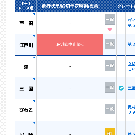
ボート
進行状況/締切予定時刻/投票
グレード
レース場
ヴ
-
第
3R以降中止順延
第
Ｄ
-
こ
-
三
奥
-
０
-
第