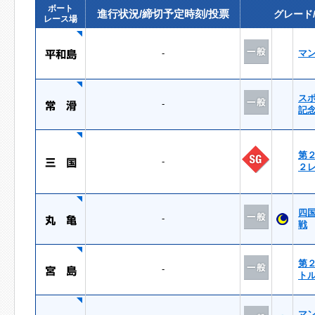
ボート
進行状況/締切予定時刻/投票
グレード
レース場
-
マ
ス
-
記
第
-
２
四
-
戦
第
-
ト
マ