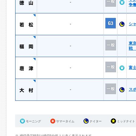
-
争
-
シ
東
-
戦
-
富
-
ス
モーニング
サマータイム
ナイター
ミッドナイト
締切予定時刻は締切5分前より赤く表示されます。