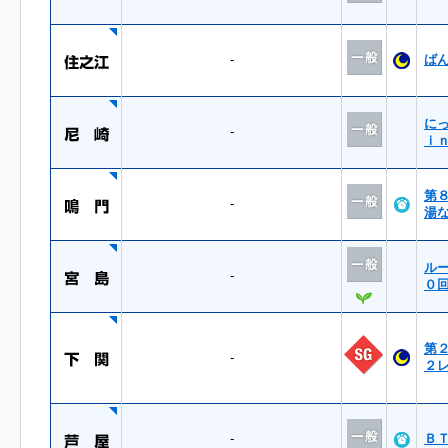
-
ば
に
-
ｉ
第
-
湯
ル
-
０
第
-
２
-
Ｂ