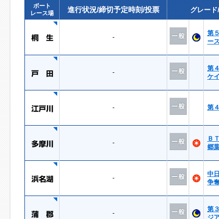
ボート
進行状況/締切予定時刻/投票
グレード
レース場
第
-
ー
第
-
ケ
-
第
Ｂ
-
郷
中
-
争
第
-
ジ