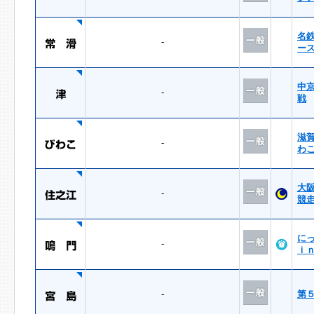
名
-
ー
中
-
戦
滋
-
わ
大
-
競
に
-
ｉ
-
第