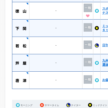
ス
-
ナ
ミ
-
６
-
日
九
-
選
-
お
モーニング
サマータイム
ナイター
ミッドナイト