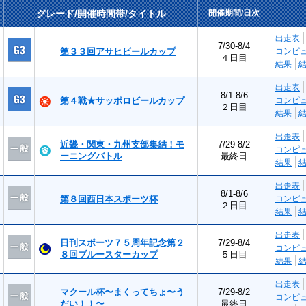
グレード/開催時間帯/タイトル
開催期間/日次
出走表
7/30-8/4
第３３回アサヒビールカップ
コンピ
４日目
結果
出走表
8/1-8/6
第４戦★サッポロビールカップ
コンピ
２日目
結果
出走表
近畿・関東・九州支部集結！モ
7/29-8/2
コンピ
ーニングバトル
最終日
結果
出走表
8/1-8/6
第８回西日本スポーツ杯
コンピ
２日目
結果
出走表
日刊スポーツ７５周年記念第２
7/29-8/4
コンピ
８回ブルースターカップ
５日目
結果
出走表
マクール杯〜まくってちょ〜う
7/29-8/2
コンピ
だい！！〜
最終日