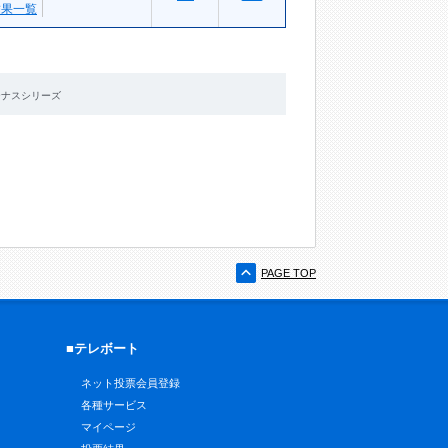
結果一覧
ーナスシリーズ
PAGE TOP
■テレボート
ネット投票会員登録
各種サービス
マイページ