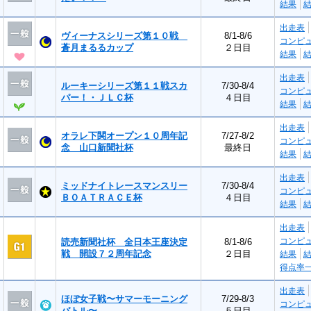
結果
出走表
ヴィーナスシリーズ第１０戦
8/1-8/6
コンピ
蒼月まるるカップ
２日目
結果
出走表
ルーキーシリーズ第１１戦スカ
7/30-8/4
コンピ
パー！・ＪＬＣ杯
４日目
結果
出走表
オラレ下関オープン１０周年記
7/27-8/2
コンピ
念 山口新聞社杯
最終日
結果
出走表
ミッドナイトレースマンスリー
7/30-8/4
コンピ
ＢＯＡＴＲＡＣＥ杯
４日目
結果
出走表
コンピ
読売新聞社杯 全日本王座決定
8/1-8/6
戦 開設７２周年記念
２日目
結果
得点率
出走表
ほぼ女子戦〜サマーモーニング
7/29-8/3
コンピ
バトル〜
５日目