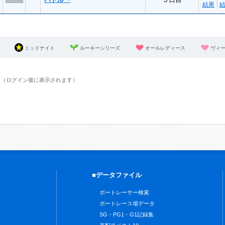
結果
ミッドナイト
ルーキーシリーズ
オールレディース
ヴィ
。（ログイン後に表示されます）
■データファイル
ボートレーサー検索
ボートレース場データ
SG・PG1・G1記録集