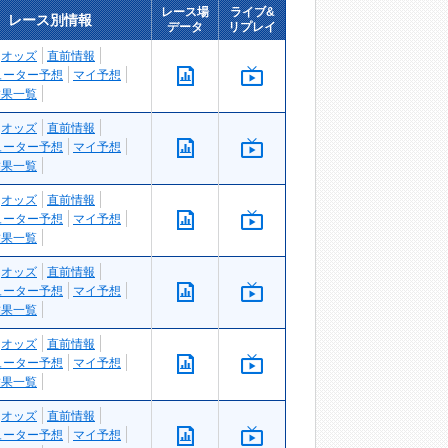
レース場
ライブ&
レース別情報
データ
リプレイ
オッズ
直前情報
ューター予想
マイ予想
結果一覧
オッズ
直前情報
ューター予想
マイ予想
結果一覧
オッズ
直前情報
ューター予想
マイ予想
結果一覧
オッズ
直前情報
ューター予想
マイ予想
結果一覧
オッズ
直前情報
ューター予想
マイ予想
結果一覧
オッズ
直前情報
ューター予想
マイ予想