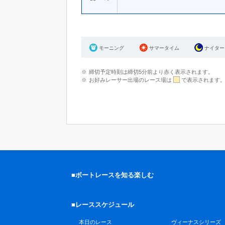
モーニング
サマータイム
ナイター
締切予定時刻は締切5分前より赤く表示されます。
お好みレーサー出場のレース場は
で表示されます
■ボートレースを知る楽しむ
■レーススケジュール
本日のレース
ヴィーナスシリーズ