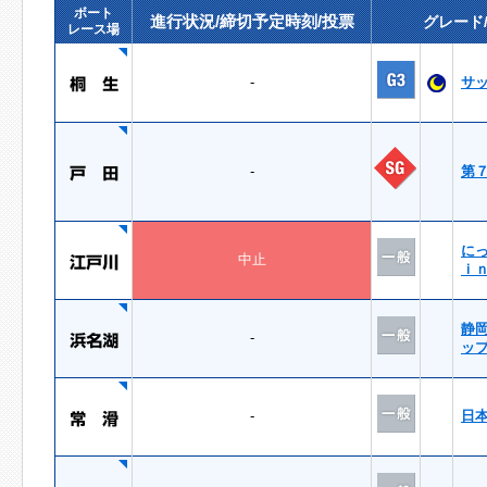
ボート
進行状況/締切予定時刻/投票
グレード
レース場
-
サ
-
第
に
中止
ｉ
静
-
ッ
-
日