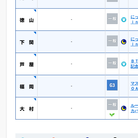
に
-
ｉ
に
-
ｉ
Ｂ
-
記
マ
-
Ｏ
ル
-
カ