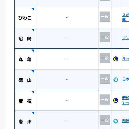
ス
-
奪
-
マ
-
サ
-
日
若
-
カ
-
西