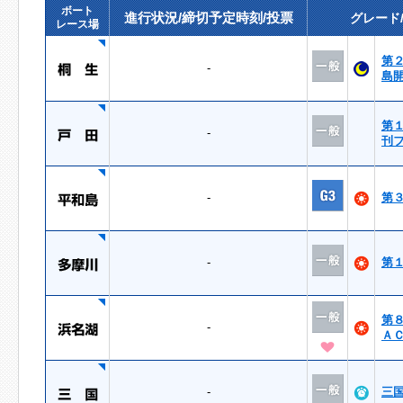
ボート
進行状況/締切予定時刻/投票
グレード
レース場
第
-
島
第
-
刊
-
第
-
第
第
-
Ａ
-
三