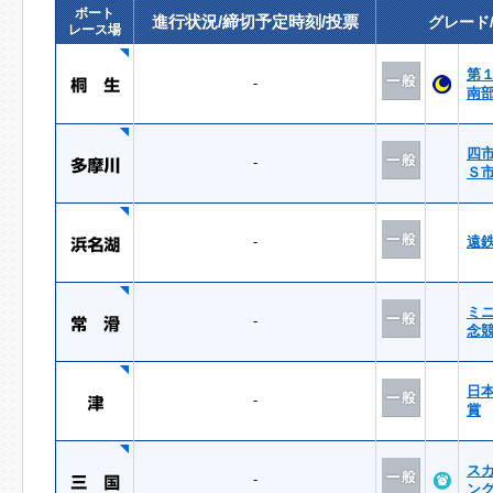
ボート
進行状況/締切予定時刻/投票
グレード
レース場
第
-
南
四
-
Ｓ
-
遠
ミ
-
念
日
-
賞
ス
-
ン