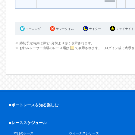
モーニング
サマータイム
ナイター
ミッドナイト
締切予定時刻は締切5分前より赤く表示されます。
お好みレーサー出場のレース場は
で表示されます。（ログイン後に表示さ
■ボートレースを知る楽しむ
■レーススケジュール
本日のレース
ヴィーナスシリーズ