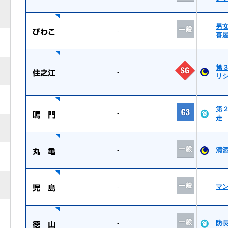
男
-
喜
第
-
リ
第
-
走
-
清
-
マ
-
防