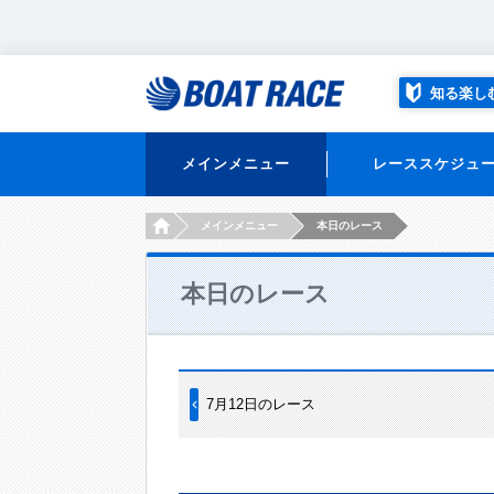
知る楽し
メインメニュー
レーススケジュ
HOME
メインメニュー
本日のレース
本日のレース
7月12日のレース