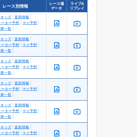
レース場
ライブ&
レース別情報
データ
リプレイ
オッズ
直前情報
ューター予想
マイ予想
結果一覧
オッズ
直前情報
ューター予想
マイ予想
結果一覧
オッズ
直前情報
ューター予想
マイ予想
結果一覧
オッズ
直前情報
ューター予想
マイ予想
結果一覧
オッズ
直前情報
ューター予想
マイ予想
結果一覧
オッズ
直前情報
ューター予想
マイ予想