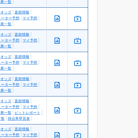
結果一覧
オッズ
直前情報
ューター予想
マイ予想
結果一覧
オッズ
直前情報
ューター予想
マイ予想
結果一覧
オッズ
直前情報
ューター予想
マイ予想
結果一覧
オッズ
直前情報
ューター予想
マイ予想
結果一覧
オッズ
直前情報
ューター予想
マイ予想
結果一覧
ピットレポート
一覧
得点率早見表
オッズ
直前情報
ューター予想
マイ予想