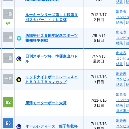
結果
出走表
ルーキーシリーズ第１１戦第９
7/12-7/17
コンピ
回スカパー！・ＪＬＣ杯
２日目
結果
出走表
西部発刊２５周年記念スポーツ
7/9-7/14
コンピ
報知杯争奪戦
５日目
結果
出走表
日刊スポーツ杯 準優進出バト
7/7-7/13
コンピ
ル
最終日
結果
出走表
ミッドナイトボートレース４ｔ
7/11-7/16
コンピ
ｈＢＯＡＴＢｏｙカップ
３日目
結果
出走表
コンピ
7/11-7/16
唐津モーターボート大賞
３日目
結果
得点率
出走表
7/11-7/16
オールレディース 蛭子能収杯
コンピ
３日目