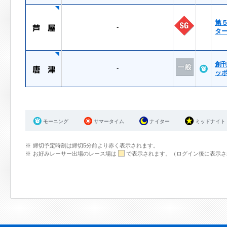
第
-
タ
創
-
ッ
モーニング
サマータイム
ナイター
ミッドナイト
締切予定時刻は締切5分前より赤く表示されます。
お好みレーサー出場のレース場は
で表示されます。（ログイン後に表示さ