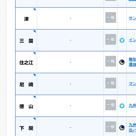
-
サ
-
イ
報
-
選
-
マ
-
九
九
-
出