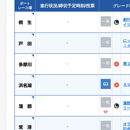
ボート
進行状況/締切予定時刻/投票
グレード
レース場
創
-
イ
に
-
ｉ
-
第
-
Ｓ
蒲
-
リ
オ
-
記