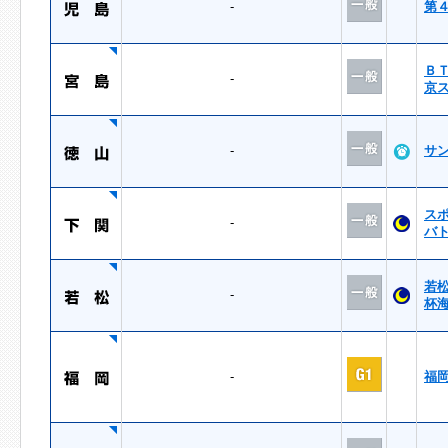
-
第
Ｂ
-
京
-
サ
ス
-
バ
若
-
杯
-
福