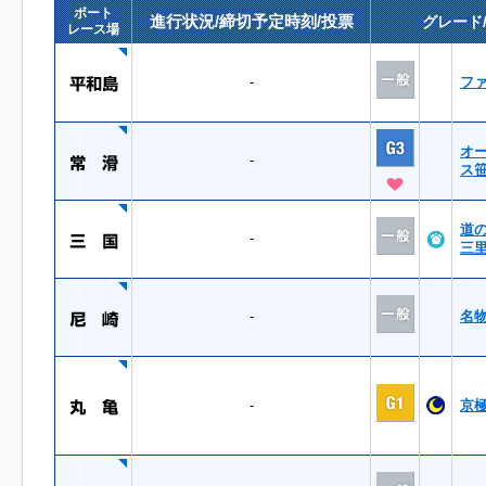
ボート
進行状況/締切予定時刻/投票
グレード
レース場
-
フ
オ
-
ス
道
-
三
-
名
-
京