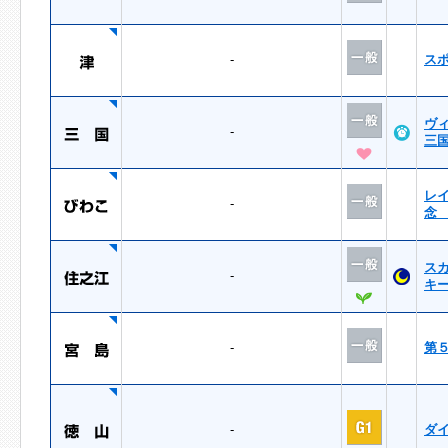
-
ス
ヴ
-
三
レ
-
念
ス
-
キ
-
第
-
ダ