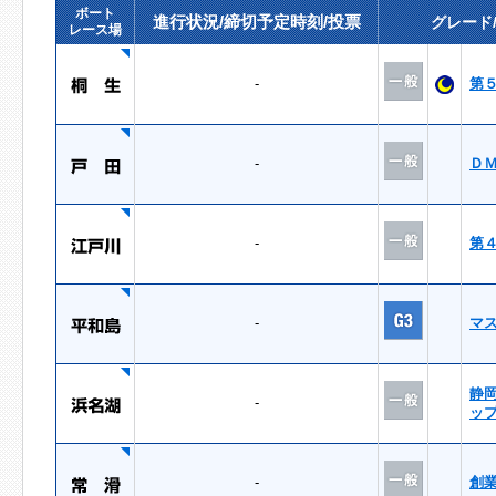
ボート
進行状況/締切予定時刻/投票
グレード
レース場
-
第
-
Ｄ
-
第
-
マ
静
-
ッ
-
創