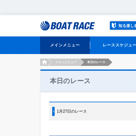
知る楽し
メインメニュー
レーススケジュ
HOME
メインメニュー
本日のレース
本日のレース
1月27日のレース