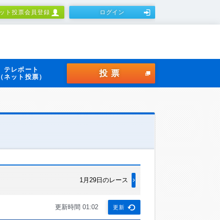
ット投票会員登録
ログイン
テレボート
投票
（ネット投票）
1月29日のレース
更新時間 01:02
更新