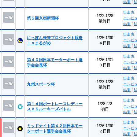
結果
出走表
1/22-1/28
第５回京都新聞杯
コンピ
最終日
結果
出走表
にっぽん未来プロジェクト競走
1/25-1/30
コンピ
ｉｎまるがめ
４日目
結果
出走表
第４０回日本モーターボート選
1/26-1/31
コンピ
手会会長杯
３日目
結果
出走表
1/23-1/28
九州スポーツ杯
コンピ
最終日
結果
出走表
第１４回ボートレースレディー
1/28-2/2
コンピ
スＶＳルーキーズバトル
初日
結果
出走表
ミッドナイト第４２回日本モー
1/26-1/30
コンピ
ターボート選手会会長杯
２日目
結果