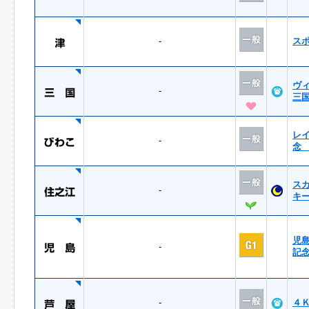
-
ス
ヴ
-
三
レ
-
念
ス
-
キ
児
-
記
-
４