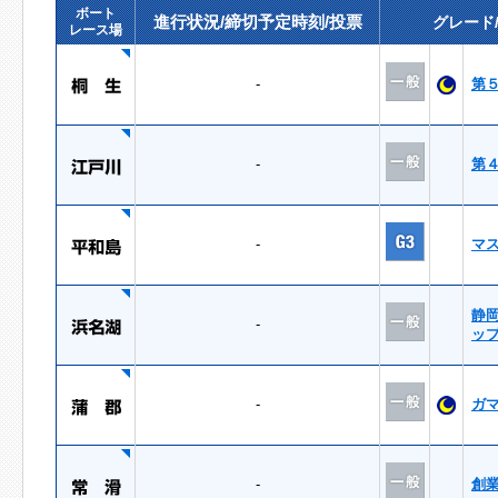
ボート
進行状況/締切予定時刻/投票
グレード
レース場
-
第
-
第
-
マ
静
-
ッ
-
ガ
-
創