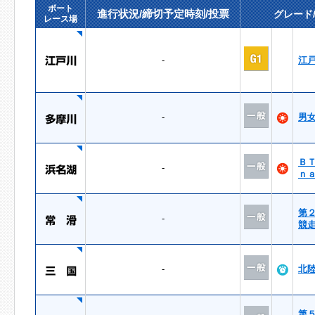
ボート
進行状況/締切予定時刻/投票
グレード
レース場
-
江
-
男
Ｂ
-
ｎ
第
-
競
-
北
第