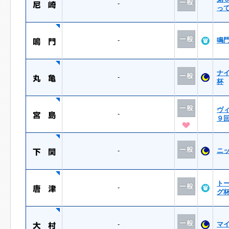
-
っ
-
鳴
ナ
-
杯
ヴ
-
９
-
ニ
ト
-
グ
-
マ