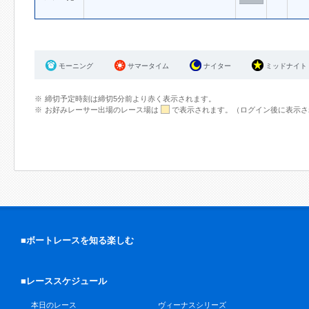
モーニング
サマータイム
ナイター
ミッドナイト
締切予定時刻は締切5分前より赤く表示されます。
お好みレーサー出場のレース場は
で表示されます。（ログイン後に表示さ
■ボートレースを知る楽しむ
■レーススケジュール
本日のレース
ヴィーナスシリーズ