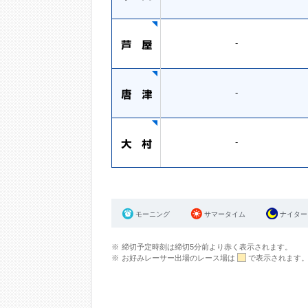
-
-
-
モーニング
サマータイム
ナイター
締切予定時刻は締切5分前より赤く表示されます。
お好みレーサー出場のレース場は
で表示されます