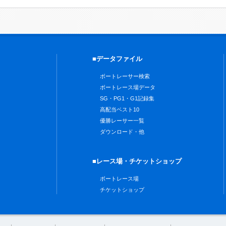
■データファイル
ボートレーサー検索
ボートレース場データ
SG・PG1・G1記録集
高配当ベスト10
優勝レーサー一覧
ダウンロード・他
■レース場・チケットショップ
ボートレース場
チケットショップ