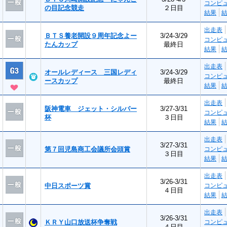
コンピ
の目記念競走
２日目
結果
出走表
ＢＴＳ養老開設９周年記念よー
3/24-3/29
コンピ
たんカップ
最終日
結果
出走表
オールレディース 三国レディ
3/24-3/29
コンピ
ースカップ
最終日
結果
出走表
阪神電車 ジェット・シルバー
3/27-3/31
コンピ
杯
３日目
結果
出走表
3/27-3/31
第７回児島商工会議所会頭賞
コンピ
３日目
結果
出走表
3/26-3/31
中日スポーツ賞
コンピ
４日目
結果
出走表
3/26-3/31
ＫＲＹ山口放送杯争奪戦
コンピ
４日目