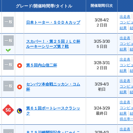
グレード/開催時間帯/タイトル
開催期間/日次
出走表
3/28-4/2
日本トーター・ＳＯＤＡカップ
コンピ
２日目
結果
出走表
スカパー！・第２５回ＪＬＣ杯
3/25-3/30
コンピ
ルーキーシリーズ第７戦
５日目
結果
出走表
3/28-3/31
第５回内山信二杯
コンピ
２日目
結果
出走表
センバツ本命戦ニッカン・コム
3/29-4/3
コンピ
杯
初日
結果
出走表
コンピ
第６１回ボートレースクラシッ
3/24-3/29
ク
最終日
結果
得点率
出走表
ＢＴＳ川崎開設記念・にゃんこ
3/28-4/3