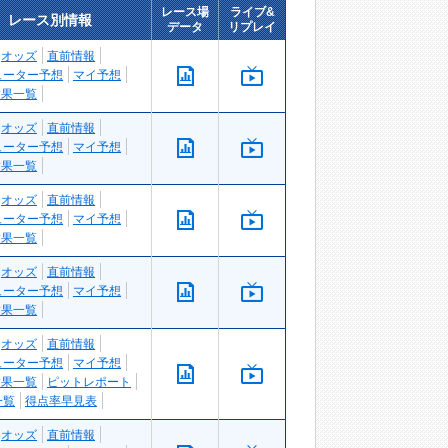
レース場
ライブ&
レース別情報
データ
リプレイ
オッズ
直前情報
ューター予想
マイ予想
結果一覧
オッズ
直前情報
ューター予想
マイ予想
結果一覧
オッズ
直前情報
ューター予想
マイ予想
結果一覧
オッズ
直前情報
ューター予想
マイ予想
結果一覧
オッズ
直前情報
ューター予想
マイ予想
結果一覧
ピットレポート
一覧
得点率早見表
オッズ
直前情報