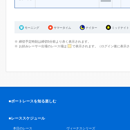
モーニング
サマータイム
ナイター
ミッドナイト
締切予定時刻は締切5分前より赤く表示されます。
お好みレーサー出場のレース場は
で表示されます。（ログイン後に表示さ
■ボートレースを知る楽しむ
■レーススケジュール
本日のレース
ヴィーナスシリーズ