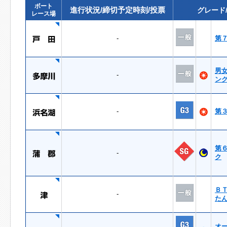
ボート
進行状況/締切予定時刻/投票
グレード
レース場
-
第
男
-
ン
-
第
第
-
ク
Ｂ
-
た
オ