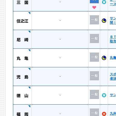
-
ー
サ
-
間
Ｂ
-
取
-
丸
ス
-
者
-
サ
-
九