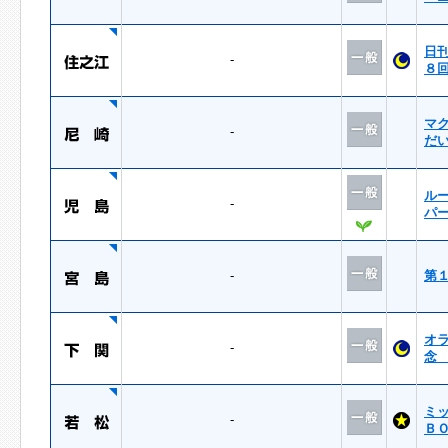
日
-
８
マ
-
だ
ル
-
パ
-
第
オ
-
念
ミ
-
Ｂ