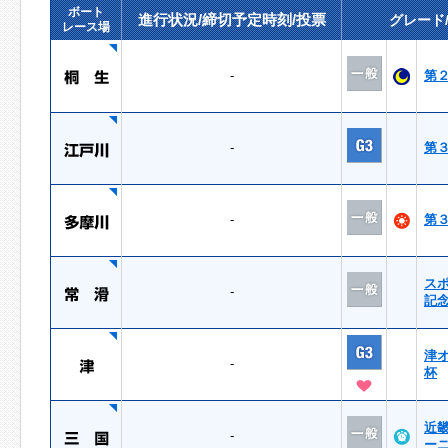
ボート
進行状況/締切予定時刻/投票
グレード
レース場
-
第
-
第
-
第
ス
-
記
津
-
杯
近
-
ー