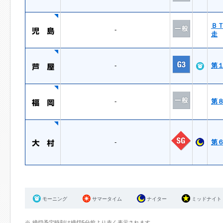
Ｂ
-
走
-
第
-
第
-
第
モーニング
サマータイム
ナイター
ミッドナイト
締切予定時刻は締切5分前より赤く表示されます。