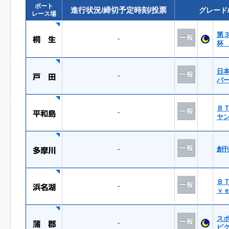
ボート
進行状況/締切予定時刻/投票
グレード
レース場
第
-
杯
日
-
パ
Ｂ
-
ヤ
-
創
Ｂ
-
ｖ
ス
-
ビ