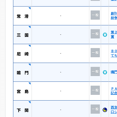
創
-
杯
第
-
賞
Ｂ
-
て
-
鳴
Ｐ
-
記
西
-
口