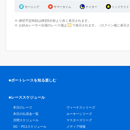
モーニング
サマータイム
ナイター
ミッドナイト
締切予定時刻は締切5分前より赤く表示されます。
お好みレーサー出場のレース場は
で表示されます。（ログイン後に表示さ
■ボートレースを知る楽しむ
■レーススケジュール
本日のレース
ヴィーナスシリーズ
本日の払戻金一覧
ルーキーシリーズ
月間スケジュール
マスターズリーグ
SG・PG1スケジュール
メディア情報