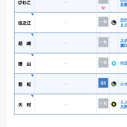
-
京
日
-
６
ス
-
施
-
中
-
シ
ミ
-
大