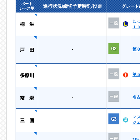
ボート
進行状況/締切予定時刻/投票
グレード
レース場
に
-
ｉ
-
第
-
第
-
名
マ
-
ジ
び