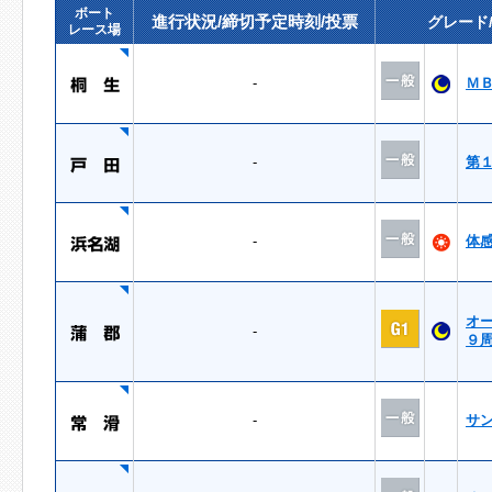
ボート
進行状況/締切予定時刻/投票
グレード
レース場
-
Ｍ
-
第
-
体
オ
-
９
-
サ