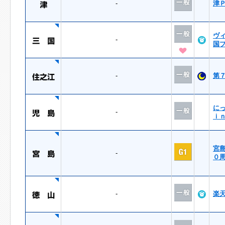
-
津
ヴ
-
国
-
第
に
-
ｉ
宮
-
０
-
楽