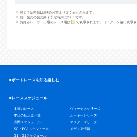
締切予定時刻は締切5分前より赤く表示されます。
前日発売の発売終了予定時刻は23:35です。
お好みレーサー出場のレース場は
で表示されます。（ログイン後に表示さ
■ボートレースを知る楽しむ
■レーススケジュール
本日のレース
ヴィーナスシリーズ
本日の払戻金一覧
ルーキーシリーズ
月間スケジュール
マスターズリーグ
SG・PG1スケジュール
メディア情報
G1・G2スケジュール