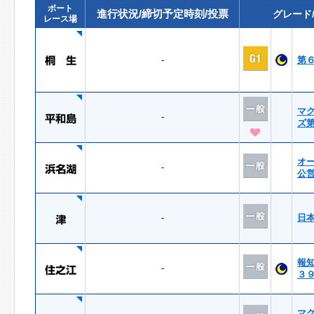
ボート
進行状況/締切予定時刻/投票
グレード
レース場
-
第
マ
-
ズ
オ
-
公
-
日
報
-
３
マ