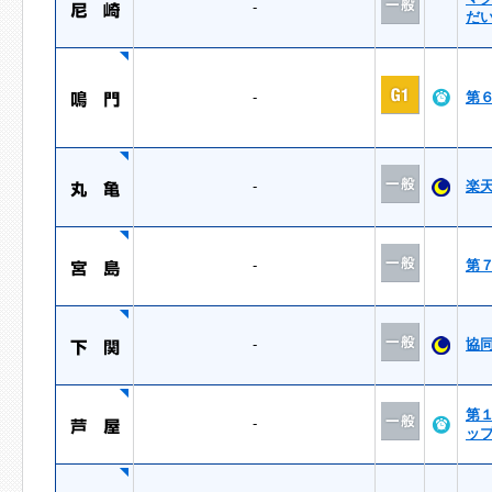
-
だ
-
第
-
楽
-
第
-
協
第
-
ッ