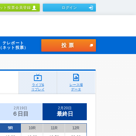
ット投票会員登録
ログイン
テレボート
投票
（ネット投票）
ライブ&
レース場
リプレイ
データ
2月19日
2月20日
６日目
最終日
9R
10R
11R
12R