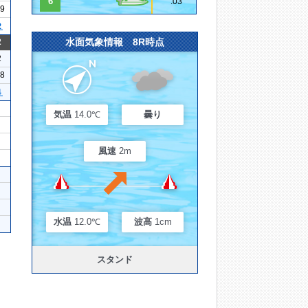
6
.03
19
２
水面気象情報 8R時点
2
2
18
４
気温
14.0℃
曇り
風速
2m
水温
12.0℃
波高
1cm
スタンド