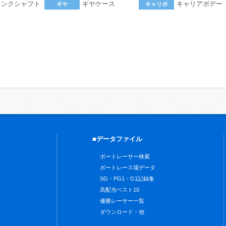
ランクシャフト
ギヤケース
キャリアボデー
ギヤ
キャリボ
。
■データファイル
ボートレーサー検索
ボートレース場データ
SG・PG1・G1記録集
高配当ベスト10
優勝レーサー一覧
ダウンロード・他