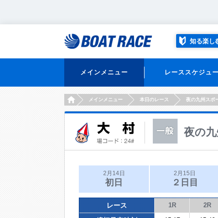
知る楽し
メインメニュー
レーススケジュ
HOME
メインメニュー
本日のレース
夜の九州スポ
夜の九
2月14日
2月15日
初日
２日目
レース
1R
2R