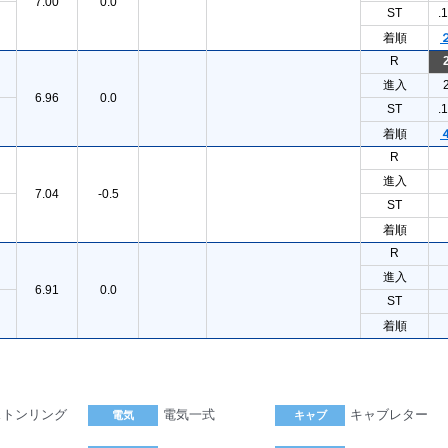
7.00
0.0
ST
.
着順
R
進入
6.96
0.0
ST
.
着順
R
進入
7.04
-0.5
ST
着順
R
進入
6.91
0.0
ST
着順
ストンリング
電気一式
キャブレター
電気
キャブ