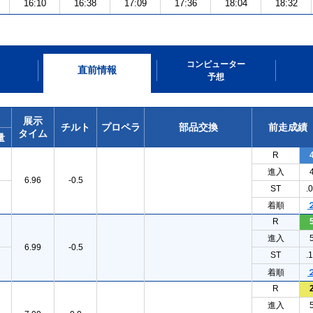
16:10
16:38
17:09
17:36
18:04
18:32
コンピューター
直前情報
予想
展示
チルト
プロペラ
部品交換
前走成績
タイム
量
R
進入
6.96
-0.5
ST
.
着順
R
進入
6.99
-0.5
ST
.
着順
R
進入