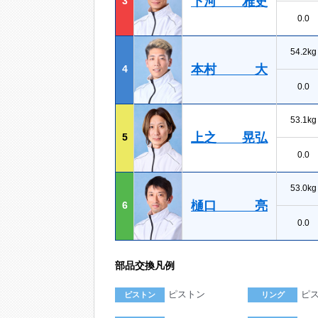
下河 雅史
3
0.0
54.2kg
本村 大
4
0.0
53.1kg
上之 晃弘
5
0.0
53.0kg
樋口 亮
6
0.0
部品交換凡例
ピストン
ピ
ピストン
リング