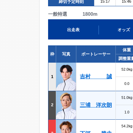
締切予定時刻
15:17
15:46
一般特選 1800m
出走表
オッズ
体重
枠
写真
ボートレーサー
調整重
52.0kg
吉村 誠
1
0.0
51.0kg
三浦 洋次朗
2
1.0
54.2kg