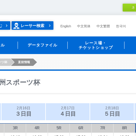
ネ
む
レーサー検索
English
中文简体
中文繁體
한국어
レース場・
ール
データファイル
チケットショップ
ーツ杯
直前情報
州スポーツ杯
2月16日
2月17日
2月18日
３日目
４日目
５日目
3R
4R
5R
6R
7R
8R