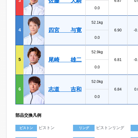
佐藤 大騎
3
6.87
0.
0.0
52.1kg
四宮 与寛
4
6.90
-0
0.0
52.9kg
尾崎 雄二
5
6.81
-0
0.0
52.0kg
志道 吉和
6
6.84
0.
0.0
部品交換凡例
ピストン
ピストンリング
ピストン
リング