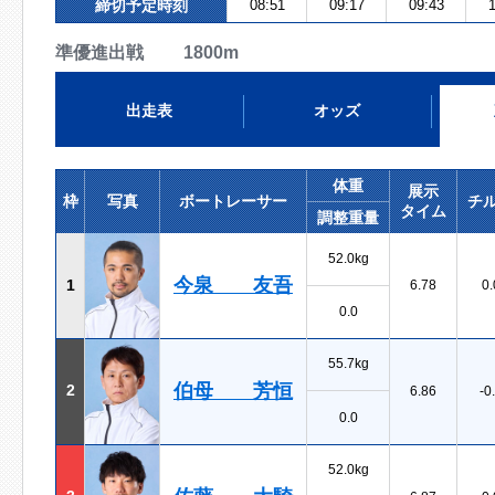
締切予定時刻
08:51
09:17
09:43
1
準優進出戦 1800m
出走表
オッズ
体重
展示
枠
写真
ボートレーサー
チ
タイム
調整重量
52.0kg
今泉 友吾
1
6.78
0.
0.0
55.7kg
伯母 芳恒
2
6.86
-0
0.0
52.0kg