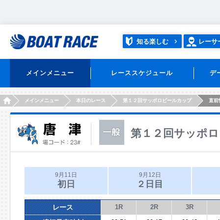
知る楽しむ
レーサ
メインメニュー
レーススケジュール
デ
HOME
メインメニュー
本日のレース
第１２回サッポロビールカップ
直前
第１２回サッポロ
9月11日
9月12日
初日
２日目
レース
1R
2R
3R