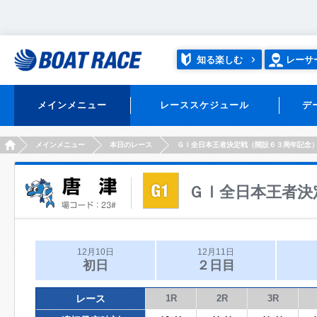
知る楽しむ
レーサ
メインメニュー
レーススケジュール
デ
HOME
メインメニュー
本日のレース
ＧⅠ全日本王者決定戦（開設６３周年記念
ＧⅠ全日本王者決
12月10日
12月11日
初日
２日目
レース
1R
2R
3R