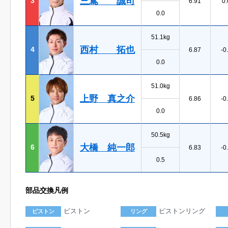
三嶌 誠司
3
6.91
0.
0.0
51.1kg
西村 拓也
4
6.87
-0
0.0
51.0kg
上野 真之介
5
6.86
-0
0.0
50.5kg
大橋 純一郎
6
6.83
-0
0.5
部品交換凡例
ピストン
ピストンリング
ピストン
リング