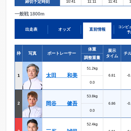
締切予定時刻
10:41
11:11
11:41
一般戦 1800m
コンピ
出走表
オッズ
直前情報
予
体重
展示
枠
写真
ボートレーサー
チ
タイム
調整重量
51.2kg
太田 和美
1
6.81
-0
0.0
53.8kg
岡谷 健吾
2
6.86
-0
0.0
52.4kg