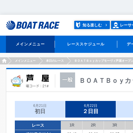
知る楽しむ
レーサ
メインメニュー
レーススケジュール
デ
HOME
メインメニュー
本日のレース
ＢＯＡＴＢｏｙカップモーヴィ芦屋オープ
ＢＯＡＴＢｏｙカ
6月21日
6月22日
初日
２日目
レース
1R
2R
3R