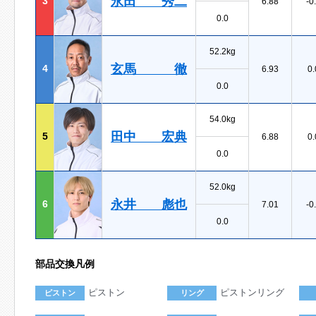
永田 秀二
3
6.88
-0
0.0
52.2kg
玄馬 徹
4
6.93
0.
0.0
54.0kg
田中 宏典
5
6.88
0.
0.0
52.0kg
永井 彪也
6
7.01
-0
0.0
部品交換凡例
ピストン
ピストンリング
ピストン
リング