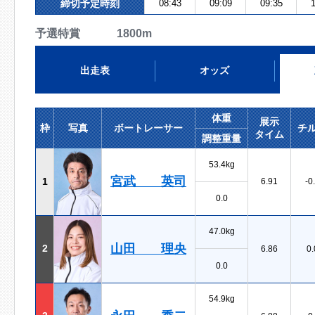
締切予定時刻
08:43
09:09
09:35
1
予選特賞 1800m
出走表
オッズ
体重
展示
枠
写真
ボートレーサー
チ
タイム
調整重量
53.4kg
宮武 英司
1
6.91
-0
0.0
47.0kg
山田 理央
2
6.86
0.
0.0
54.9kg