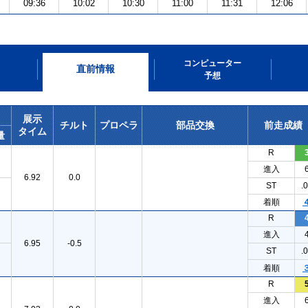
09:36
10:02
10:30
11:00
11:31
12:06
コンピューター
直前情報
予想
展示
チルト
プロペラ
部品交換
前走成績
タイム
量
R
進入
6.92
0.0
ST
.
着順
R
進入
6.95
-0.5
ST
.
着順
R
進入