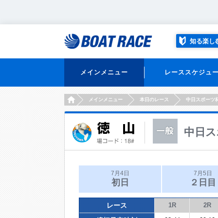
知る楽し
メインメニュー
レーススケジュ
HOME
メインメニュー
本日のレース
中日スポーツ
中日ス
7月4日
7月5日
初日
２日目
レース
1R
2R