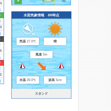
6
.02
13
２
水面気象情報 8R時点
4
6
13
６
1
気温
27.0℃
晴
2
15
風速
5m
４
5
2
22
水温
26.0℃
波高
5cm
３
スタンド