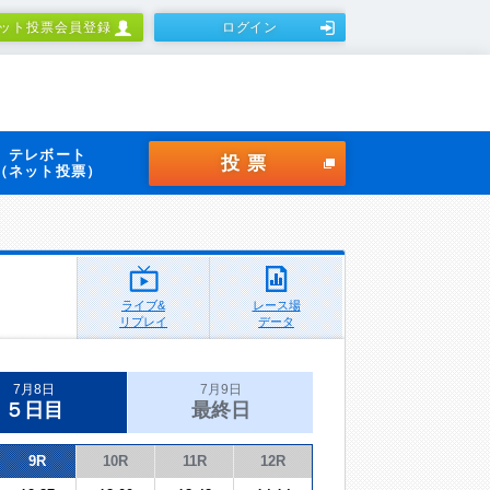
ット投票会員登録
ログイン
テレボート
投票
（ネット投票）
ライブ&
レース場
リプレイ
データ
7月8日
7月9日
５日目
最終日
9R
10R
11R
12R