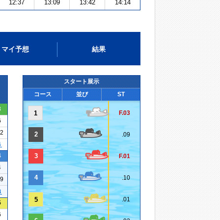
12:37
13:09
13:42
14:14
マイ予想
結果
スタート展示
コース
並び
ST
3
1
F.03
6
02
2
.09
４
4
3
F.01
4
4
.10
09
３
5
.01
5
6