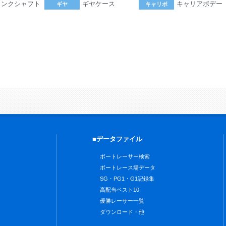
ランクシャフト
ギヤケース
キャリアボデー
ギヤ
キャリボ
。
■データファイル
ボートレーサー検索
ボートレース場データ
SG・PG1・G1記録集
高配当ベスト10
優勝レーサー一覧
ダウンロード・他