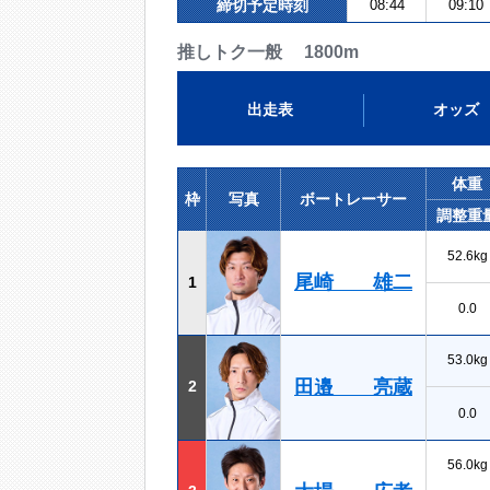
締切予定時刻
08:44
09:10
推しトク一般 1800m
出走表
オッズ
体重
枠
写真
ボートレーサー
調整重
52.6kg
尾崎 雄二
1
0.0
53.0kg
田邉 亮蔵
2
0.0
56.0kg