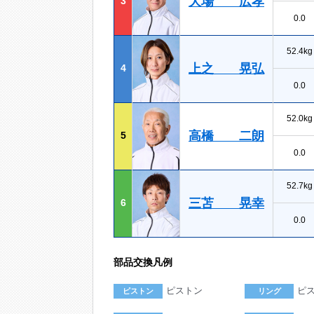
大場 広孝
3
0.0
52.4kg
上之 晃弘
4
0.0
52.0kg
高橋 二朗
5
0.0
52.7kg
三苫 晃幸
6
0.0
部品交換凡例
ピストン
ピ
ピストン
リング