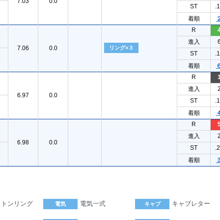
7.03
0.0
ST
.
着順
R
進入
7.06
0.0
リング×３
ST
.
着順
R
進入
6.97
0.0
ST
.
着順
R
進入
6.98
0.0
ST
.
着順
ストンリング
電気一式
キャブレター
電気
キャブ