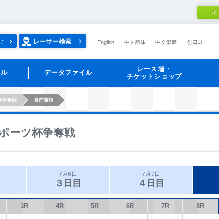
ネ
む
レーサー検索
English
中文简体
中文繁體
한국어
レース場・
ール
データファイル
チケットショップ
杯争奪戦
直前情報
ポーツ杯争奪戦
7月6日
7月7日
３日目
４日目
3R
4R
5R
6R
7R
8R