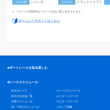
シリンダ
クランクシャフト
シリンダ
シャフト
プロペラの変更時はプロペラ項目に新と表示されます。
ボートレースガイドはこちら
■ボートレースを知る楽しむ
■レーススケジュール
本日のレース
ヴィーナスシリーズ
本日の払戻金一覧
ルーキーシリーズ
月間スケジュール
マスターズリーグ
SG・PG1スケジュール
メディア情報