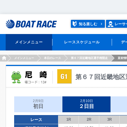
知る楽しむ
レーサ
メインメニュー
レーススケジュール
デ
HOME
メインメニュー
本日のレース
第６７回近畿地区選手権競走
直前情
第６７回近畿地区
2月9日
2月10日
初日
２日目
レース
1R
2R
3R