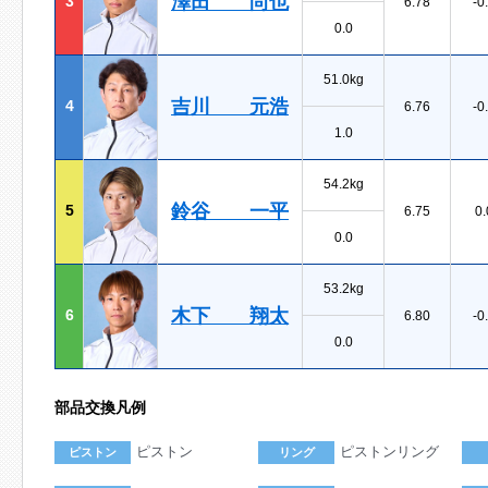
澤田 尚也
3
6.78
-0
0.0
51.0kg
吉川 元浩
4
6.76
-0
1.0
54.2kg
鈴谷 一平
5
6.75
0.
0.0
53.2kg
木下 翔太
6
6.80
-0
0.0
部品交換凡例
ピストン
ピストンリング
ピストン
リング