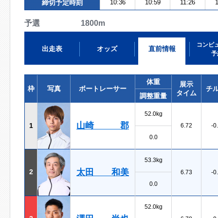
締切予定時刻
10:36
10:59
11:26
予選 1800m
コンピ
出走表
オッズ
直前情報
予
体重
展示
枠
写真
ボートレーサー
チ
タイム
調整重量
52.0kg
山崎 郡
1
6.72
-0
0.0
53.3kg
太田 和美
2
6.73
-0
0.0
52.0kg