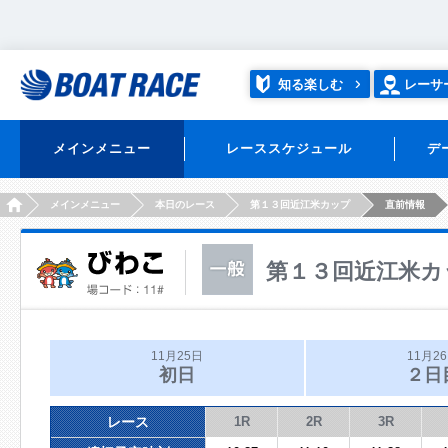
知る楽しむ
レーサ
メインメニュー
レーススケジュール
デ
HOME
メインメニュー
本日のレース
第１３回近江米カップ
直前情報
第１３回近江米カ
11月25日
11月2
初日
２日
レース
1R
2R
3R