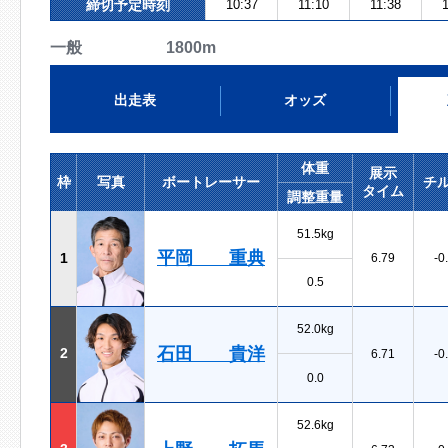
締切予定時刻
10:37
11:10
11:38
1
一般 1800m
出走表
オッズ
体重
展示
枠
写真
ボートレーサー
チ
タイム
調整重量
51.5kg
平岡 重典
1
6.79
-0
0.5
52.0kg
石田 貴洋
2
6.71
-0
0.0
52.6kg