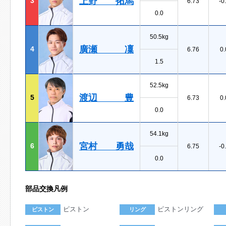
上野 拓馬
3
6.73
-0
0.0
50.5kg
廣瀬 凜
4
6.76
0.
1.5
52.5kg
渡辺 豊
5
6.73
0.
0.0
54.1kg
宮村 勇哉
6
6.75
-0
0.0
部品交換凡例
ピストン
ピストンリング
ピストン
リング