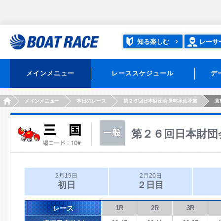
知る楽しむ
レーサ
メインメニュー
レーススケジュール
デ
HOME
メインメニュー
本日のレース
第２６回日本財団会長杯水仙花賞
直
第２６回日本財団
2月19日
2月20日
初日
２日目
レース
1R
2R
3R