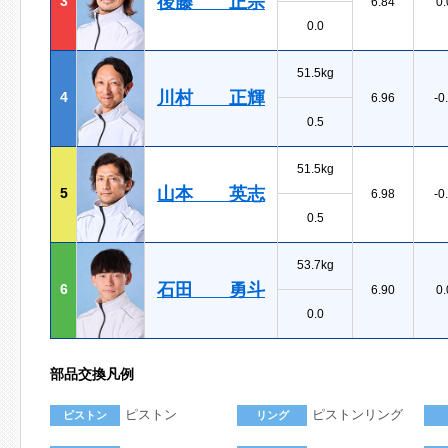
後藤 正宗
3
6.84
0.
0.0
51.5kg
川村 正輝
4
6.96
-0
0.5
51.5kg
山本 英志
5
6.98
-0
0.5
53.7kg
石田 勇斗
6
6.90
0.
0.0
部品交換凡例
ピストン
ピストンリング
ピストン
リング