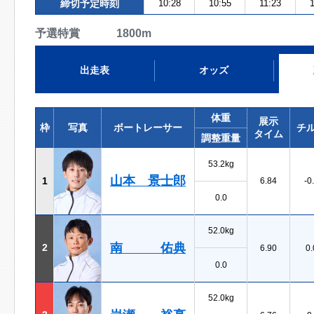
締切予定時刻
10:28
10:55
11:23
予選特賞 1800m
出走表
オッズ
体重
展示
枠
写真
ボートレーサー
チ
タイム
調整重量
53.2kg
山本 景士郎
1
6.84
-0
0.0
52.0kg
南 佑典
2
6.90
0.
0.0
52.0kg