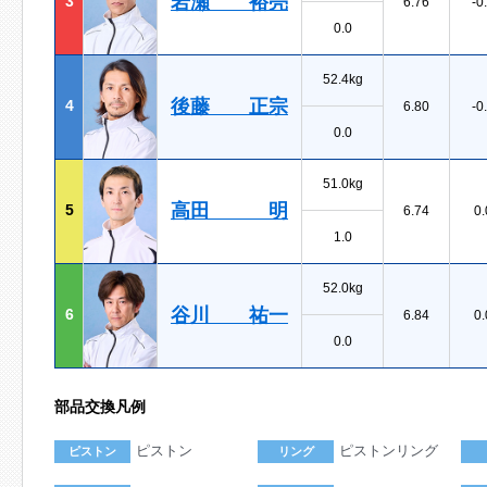
岩瀬 裕亮
3
6.76
-0
0.0
52.4kg
後藤 正宗
4
6.80
-0
0.0
51.0kg
高田 明
5
6.74
0.
1.0
52.0kg
谷川 祐一
6
6.84
0.
0.0
部品交換凡例
ピストン
ピストンリング
ピストン
リング