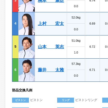
桐本 康臣
3
6.74
0.
0.0
52.0kg
上村 宏太
4
6.69
0.
0.0
51.0kg
山本 英志
5
6.72
0.
1.0
57.3kg
藤井 太雅
6
6.71
0.
0.0
部品交換凡例
ピストン
ピストンリング
ピストン
リング