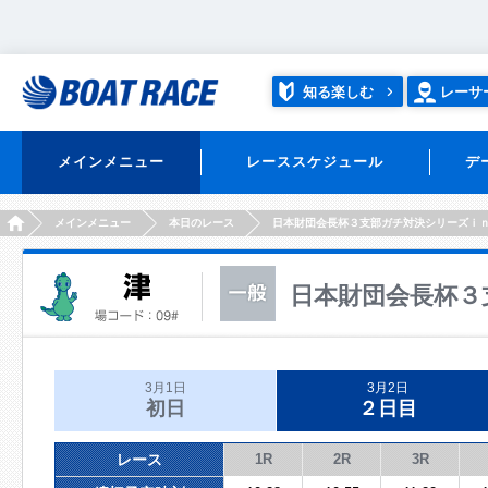
知る楽しむ
レーサ
メインメニュー
レーススケジュール
デ
HOME
メインメニュー
本日のレース
日本財団会長杯３支部ガチ対決シリーズｉ
日本財団会長杯３
3月1日
3月2日
初日
２日目
レース
1R
2R
3R