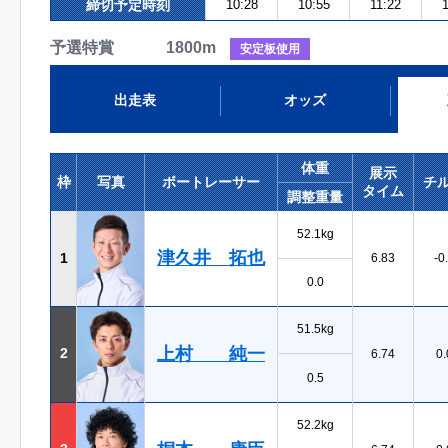
締切予定時刻
10:28
10:55
11:22
予選特賞 1800m
安定板使用
出走表
オッズ
体重
展示
枠
写真
ボートレーサー
チ
タイム
調整重量
52.1kg
津久井 拓也
1
6.83
-0
0.0
51.5kg
上村 純一
2
6.74
0.
0.5
52.2kg