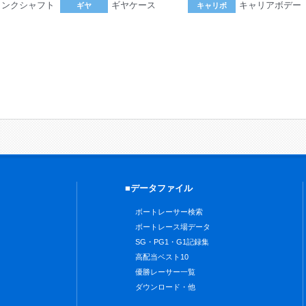
ランクシャフト
ギヤケース
キャリアボデー
ギヤ
キャリボ
。
■データファイル
ボートレーサー検索
ボートレース場データ
SG・PG1・G1記録集
高配当ベスト10
優勝レーサー一覧
ダウンロード・他