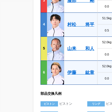
服部 剛
3
0.0
51.5kg
村松 将平
4
0.5
52.0kg
山来 和人
5
0.0
52.0kg
伊藤 紘章
6
0.0
部品交換凡例
ピストン
ピ
ピストン
リング