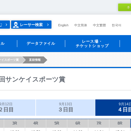
ネ
む
レーサー検索
English
中文简体
中文繁體
한국어
レース場・
ール
データファイル
チケットショップ
ケイスポーツ賞
直前情報
回サンケイスポーツ賞
9月12日
9月13日
9月14
２日目
３日目
４日
3R
4R
5R
6R
7R
8R