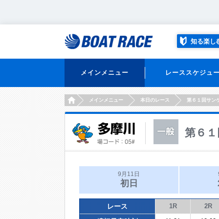
知る楽し
メインメニュー
レーススケジュ
HOME
メインメニュー
本日のレース
第６１回サン
第６１
9月11日
初日
レース
1R
2R