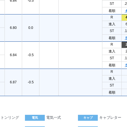
6.84
-0.5
ST
.
着順
R
進入
6.80
0.0
ST
.
着順
R
進入
6.84
-0.5
ST
.
着順
R
進入
6.87
-0.5
ST
着順
ストンリング
電気一式
キャブレター
電気
キャブ