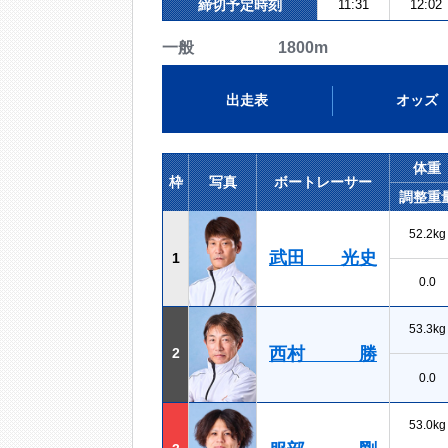
締切予定時刻
11:31
12:02
一般 1800m
出走表
オッズ
体重
枠
写真
ボートレーサー
調整重
52.2kg
武田 光史
1
0.0
53.3kg
西村 勝
2
0.0
53.0kg