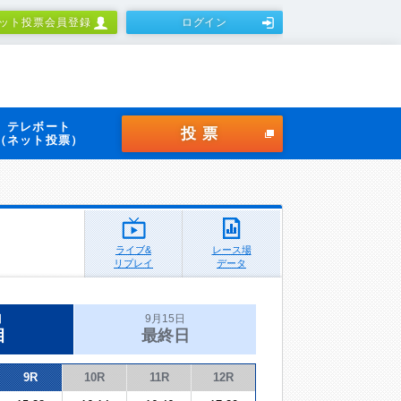
ット投票会員登録
ログイン
テレボート
投票
（ネット投票）
ライブ&
レース場
リプレイ
データ
日
9月15日
目
最終日
9R
10R
11R
12R