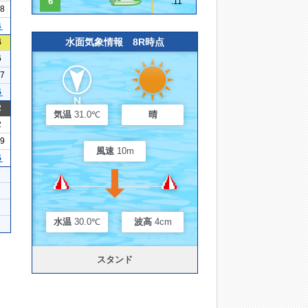
6
.11
28
４
水面気象情報 8R時点
4
6
17
５
2
気温
31.0℃
晴
2
19
風速
10m
５
水温
30.0℃
波高
4cm
スタンド