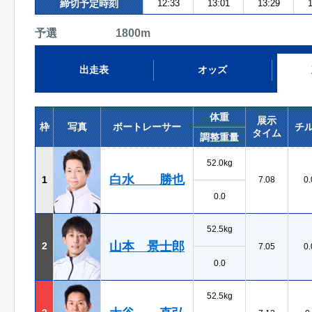
締切予定時刻
12:33
13:01
13:29
1
予選 1800m
出走表
オッズ
体重
展示
枠
写真
ボートレーサー
チ
タイム
調整重量
52.0kg
白水 勝也
1
7.08
0.
0.0
52.5kg
山本 景士郎
2
7.05
0.
0.0
52.5kg