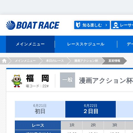
知る楽しむ
レーサ
メインメニュー
レーススケジュール
デ
HOME
メインメニュー
本日のレース
漫画アクション杯
直前情報
漫画アクション杯
6月21日
6月22日
初日
２日目
レース
1R
2R
3R