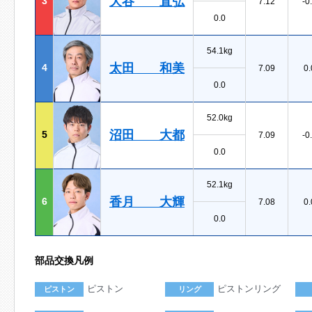
大谷 直弘
3
7.12
-0
0.0
54.1kg
太田 和美
4
7.09
0.
0.0
52.0kg
沼田 大都
5
7.09
-0
0.0
52.1kg
香月 大輝
6
7.08
0.
0.0
部品交換凡例
ピストン
ピストンリング
ピストン
リング