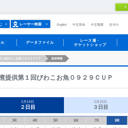
ネ
む
レーサー検索
English
中文简体
中文繁體
한국어
レース場・
ール
データファイル
チケットショップ
第１回びわこお魚０９２９ＣＵＰ
直前情報
煮提供第１回びわこお魚０９２９ＣＵＰ
2月14日
2月15日
２日目
３日目
3R
4R
5R
6R
7R
8R