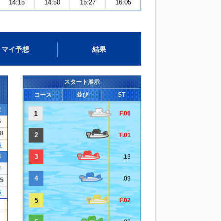
14:15
14:50
15:27
16:05
マイ予想
結果
スタート展示
コース
並び
ST
2
1
F.06
5
08
2
F.01
５
3
3
.13
4
4
.09
15
５
5
F.02