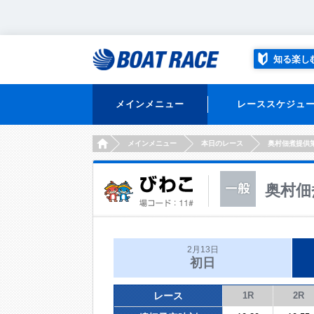
知る楽し
メインメニュー
レーススケジュ
HOME
メインメニュー
本日のレース
奥村佃煮提供
奥村佃
2月13日
初日
レース
1R
2R