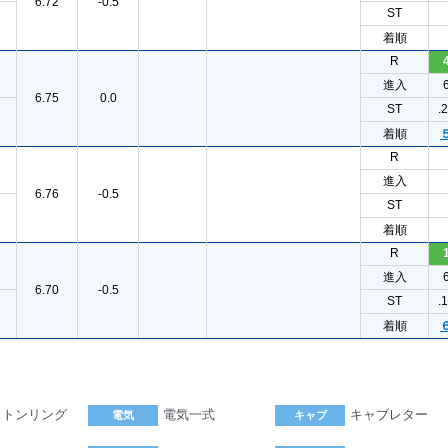
6.72
-0.5
ST
着順
R
進入
6.75
0.0
ST
.
着順
R
進入
6.76
-0.5
ST
着順
R
進入
6.70
-0.5
ST
.
着順
ストンリング
電気一式
キャブレター
電気
キャブ