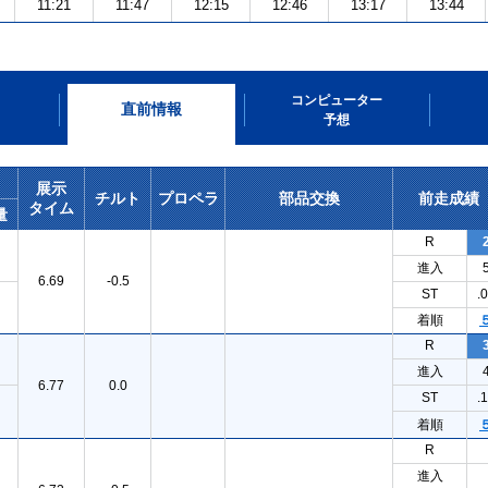
11:21
11:47
12:15
12:46
13:17
13:44
コンピューター
直前情報
予想
展示
チルト
プロペラ
部品交換
前走成績
タイム
量
R
進入
6.69
-0.5
ST
.
着順
R
進入
6.77
0.0
ST
.
着順
R
進入