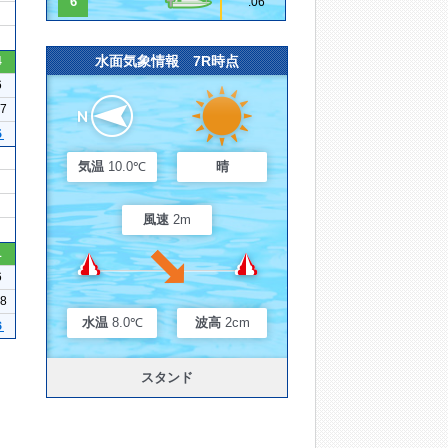
6
.06
水面気象情報 7R時点
4
6
27
５
気温
10.0℃
晴
風速
2m
1
6
18
水温
8.0℃
波高
2cm
６
スタンド