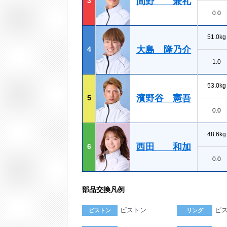
間野 兼礼
3
0.0
51.0kg
大島 隆乃介
4
1.0
53.0kg
濱野谷 憲吾
5
0.0
48.6kg
西田 和加
6
0.0
部品交換凡例
ピストン
ピ
ピストン
リング