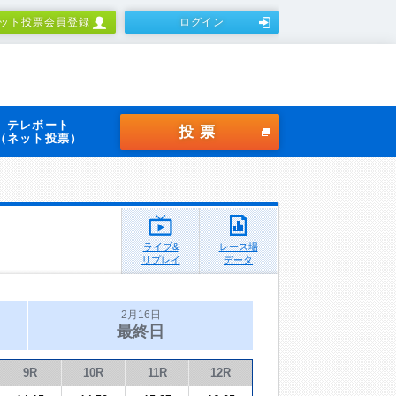
ット投票会員登録
ログイン
テレボート
投票
（ネット投票）
ライブ&
レース場
リプレイ
データ
2月16日
最終日
9R
10R
11R
12R