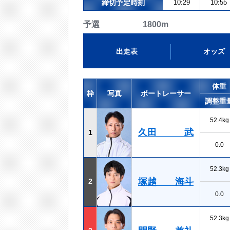
締切予定時刻
10:29
10:55
予選 1800m
出走表
オッズ
体重
枠
写真
ボートレーサー
調整重
52.4kg
久田 武
1
0.0
52.3kg
塚越 海斗
2
0.0
52.3kg