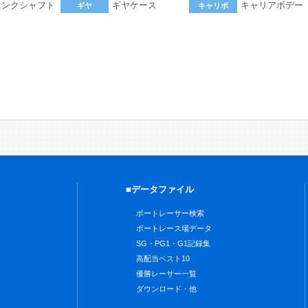
ランクシャフト
ギヤケース
キャリアボデー
ギヤ
キャリボ
。
■データファイル
ボートレーサー検索
ボートレース場データ
SG・PG1・G1記録集
高配当ベスト10
優勝レーサー一覧
ダウンロード・他